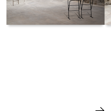
Mathieu Beauséjour, Demi-monde,
2022. Vue d'exposition, Bradley
Ertaskiran, Montréal, Canada. Photo:
Paul Litherland